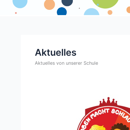
Aktuelles
Aktuelles von unserer Schule
Toben
macht
schlau
und
fit