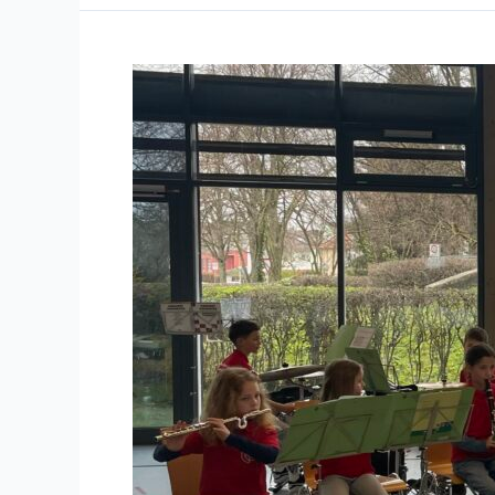
Auftritt
der
Bläserklasse