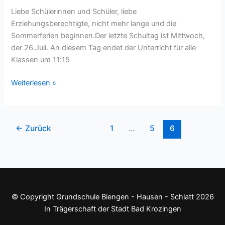
Liebe Schülerinnen und Schüler, liebe
Erziehungsberechtigte, nicht mehr lange und die
Sommerferien beginnen.Der letzte Schultag ist Mittwoch,
der 26.Juli. An diesem Tag endet der Unterricht für alle
Klassen um 11:15
Weiterlesen »
←
Zurück
1
…
5
6
© Copyright Grundschule Biengen - Hausen - Schlatt 2026
In Trägerschaft der Stadt Bad Krozingen